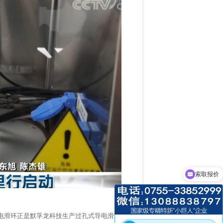
索取报价
滑环正是默孚龙科技生产过
孔式导电滑环
。