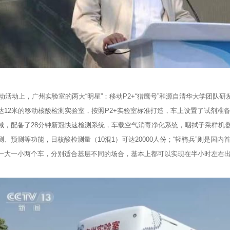
动上，广州实验室的两大“明星”：移动P2+“猎鹰号”和源自清华大学团队研发
达12米的移动核酸检测实验室，按照P2+实验室标准打造，车上设置了试剂准
域，配备了28分钟新冠快速检测系统，车载空气消毒净化系统，咽拭子采样机
测、预测等功能，日核酸检测量（10混1）可达20000人份；“轻骑兵”则是国
一大一小两个车，分别适合基层不同的场合，基本上都可以实现在半小时左右