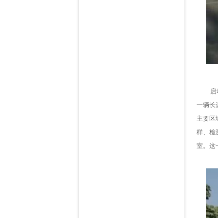
启动活
一辆长
主要区
样、检
室。这