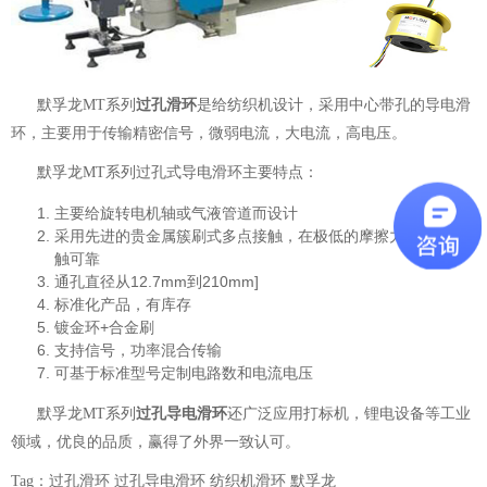
默孚龙MT系列
过孔滑环
是给纺织机设计，采用中心带孔的
导电滑
环
，主要用于传输精密信号，微弱电流，大电流，高电压。
默孚龙MT系列
过孔式导电滑环
主要特点：
主要给旋转电机轴或气液管道而设计
采用先进的贵金属簇刷式多点接触，在极低的摩擦力下保证接
触可靠
通孔直径从12.7mm到210mm]
标准化产品，有库存
镀金环+合金刷
支持信号，功率混合传输
可基于标准型号定制电路数和电流电压
默孚龙MT系列
过孔导电滑环
还广泛应用打标机，锂电设备等工业
领域，优良的品质，赢得了外界一致认可。
Tag：过孔滑环 过孔导电滑环 纺织机滑环 默孚龙