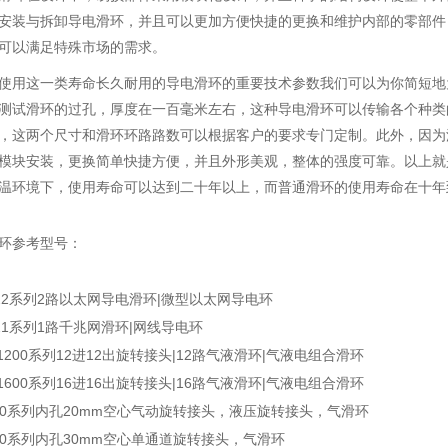
安装与拆卸导电滑环，并且可以更加方便快捷的更换和维护内部的零部件
可以满足特殊市场的需求。
用这一类寿命长久耐用的
导电滑环
的重要技术参数我们可以为你简短地
测试滑环的过孔，厚度在一百毫米左右，这种导电滑环可以传输各个种类
，这两个尺寸和滑环环路路数可以根据客户的要求专门定制。此外，因为
模块安装，更换简单快捷方便，并且外形美观，整体的强度可靠。以上就
温环境下，使用寿命可以达到二十年以上，而普通滑环的使用寿命在十年
环参考型号：
222系列2路以太网导电滑环|微型以太网导电环
121系列1路千兆网滑环|网线导电环
H1200系列12进12出旋转接头|12路气液滑环|气液电组合滑环
H1600系列16进16出旋转接头|16路气液滑环|气液电组合滑环
020系列内孔20mm空心气动旋转接头，液压旋转接头，气滑环
030系列内孔30mm空心单通道旋转接头，气滑环