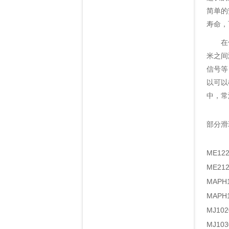
简单的
寿命，
在使
米之间
信号等
以可以
中，常
部分滑
ME1
ME2
MAP
MAP
MJ1
MJ1