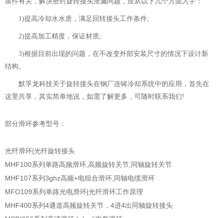
条件有关，解决密封旋转接头泄漏问题，应从以下几个方面入手：
1)提高冷却水水质，满足回转接头工作条件;
2)提高加工精度，保证材质;
3)根据目前出现的问题，在不改变外部安装尺寸的情况下设计新
结构。
默孚龙科技关于旋转接头在钢厂连铸冷却系统中的应用，首先在
这里共享，其实简单地说，如需了解更多，可随时联系我们!
部分滑环参考型号：
光纤滑环|光纤旋转接头
MHF100系列单路高频滑环,高频旋转关节,同轴旋转关节
MHF107系列3ghz高频+电组合滑环,同轴电缆滑环
MFO109系列单路光电滑环|光纤滑环工作原理
MHF400系列4通道高频旋转关节，4进4出同轴旋转接头