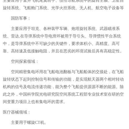
主要应用于直升飞机尾翼转子、惯性导航系统中的旋转主轴、卫星自
旋转系统、飞船舱门系统、光学火控系统、无人机、航空电子设备等
国防军事：
主要应用于坦克、各种装甲车辆、炮塔旋转系统、武器瞄准系
统、雷达,在导弹系统中导电滑环被用于导引头、导弹惯性平台系统
中，是导弹系统中不可缺少的关键件，要求体积小、高精度、高可
靠、高转速及低接触电阻，并且在恶劣的环境试验后具有高稳定性。
空间探索领域：
空间精密集电环用在飞船电池翻板与飞船船体的交接处，在飞船
旋转状态下起到控制信号和传输的功能，是实现航天器两个相对转动
机构的信号及电流传递功能，能为整个飞船提供源源不断的能源。除
此之外，中国科学院光电研究院空间系统工程部专业技术室在研的空
间变重力项目上也有集电环的需求。
医疗器械领域：
主要用于螺旋CT机。