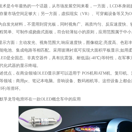
D技术是今年最热的一个话题，从市场发展空间来看，一方面，LCD本身就
的存量市场空间足够大；另一方面，虚拟现实（VR）、可穿戴设备等又为O
D为自发光材料，不需用到背光板，同时视角广、画质均匀、反应速度快、
程简单、可制作成挠曲式面板，符合轻薄短小的原则，应用范围属于中小
D显示方面：主动发光、视角范围大;响应速度快，图像稳定;亮度高、色
能电池、集成电路等相匹配。采用玻璃衬底可实现大面积平板显示;如用
LED是全固态、非真空器件，具有抗震荡、耐低温(-40℃)等特性，在
代化武器的显示终端。
述优点，在商业领域OLED显示屏可以适用于 POS机和ATM机、复印
等领域：商用pc、笔记本电脑。音响设备、数码相机等。这些设备上都会
滑环
)等
滑环
。
默孚龙导电滑环在一款OLED概念车中的应用