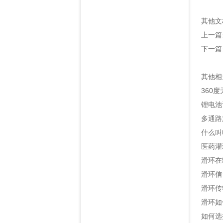
其他文
上一篇
下一篇
其他相
360
锂电池
多通路
什么叫
医药灌
滑环在
滑环信
滑环传
滑环如
如何选