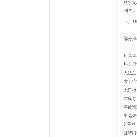
默孚龙
制宜，
tag：
部分滑
耐高温
热电偶
无法兰
大电流
大口径
防爆导电
卷筒滑
单晶炉
起重机
旋转门