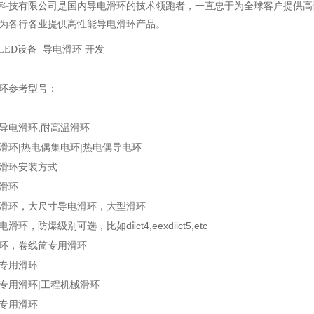
科技有限公司是国内导电滑环的技术领跑者，一直忠于为全球客户提供高
为各行各业提供高性能导电滑环产品。
OLED设备 导电滑环 开发
环参考型号：
导电滑环,耐高温滑环
滑环|热电偶集电环|热电偶导电环
滑环安装方式
滑环
滑环，大尺寸导电滑环，大型滑环
滑环，防爆级别可选，比如dⅱct4,eexdiict5,etc
环，卷线筒专用滑环
专用滑环
专用滑环|工程机械滑环
专用滑环