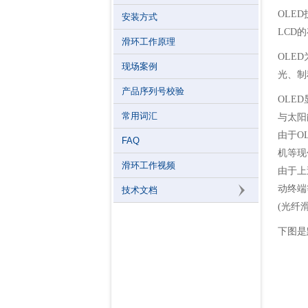
OLE
安装方式
LCD
滑环工作原理
OLE
现场案例
光、制
产品序列号校验
OLE
常用词汇
与太阳
由于O
FAQ
机等现
滑环工作视频
由于上
动终端
技术文档
(
光纤
下图是