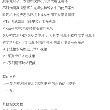
默孚龙成功开发塑胶搅拌机专用大电流滑环
不锈钢耐高温滑环在电磁烘烤设备中的使用案例
吸泥机上超级恶劣环境中成功使用了默孚龙滑环
MT过孔式滑环（轴安装）工作视频
MK系列气/气电旋转接头转动视频
微型帽式滑环|超微型导电环|无人机专用滑环|稳拍器专用滑环
防水滑环|水下导电滑环|防雨滑环|防尘引电器-mfs系列
转子法兰安装型过孔滑环视频
MZ系列滑环转动视频
MG系列滑环旋转视频
其他文档：
上一篇:
导电滑环在水刀切割机中的正确使用姿势
下一篇:
其他相关文档: