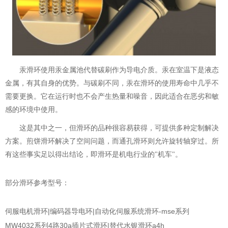
汞滑环使用汞金属池代替碳刷作为导电介质。汞在室温下是液态
金属，有其自身的优势。与碳刷不同，汞在滑环的使用寿命中几乎不
需要更换。它在运行时也不会产生热量和噪音，因此适合在恶劣和敏
感的环境中使用。
这是其中之一，但滑环的品种很容易获得，可提供多种定制解决
方案。煎饼滑环解决了空间问题，而通孔滑环则允许旋转轴穿过。所
有这些事实足以得出结论，即滑环是机电行业的"机车"。
部分滑环参考型号：
伺服电机滑环|编码器导电环|自动化伺服系统滑环-mse系列
MW4032系列4路30a插片式滑环|替代水银滑环a4h