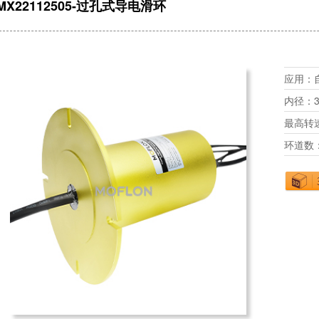
MX22112505-过孔式导电滑环
应用：
内径：38
最高转速
环道数：