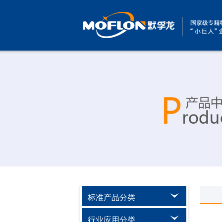
标准产品分类
标准导电滑环系列
行业应用分类