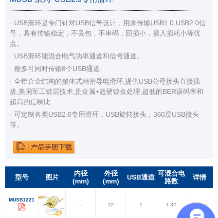
· USB滑环是专门针对USB信号设计，用来传输USB1.0,USB2.0信
号，具有传输稳定，不丢包，不串码，回损小，插入损耗小等优
点。
· USB滑环能混合电气功率通道和信号通道。
· 最多可同时传输8个USB通道.
· 全铝合金结构的整体式精密导电滑环,提供USB公母接头直接插
拔,美国军工镀层技术,贵金属+超硬镀金处理,超低的BER误码率和
超高的信噪比.
· 可定制各类USB2.0专用滑环，USB旋转接头，360度USB接头
等。
内径
外径
可混合电
型号
图片
USB通道
详情
(mm)
(mm)
路数
MUSB1221
--
22
1
1-32
详细>>