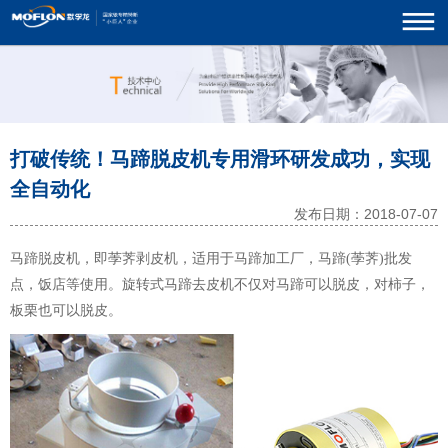
打破传统！马蹄脱皮机专用滑环研发成功，实现
全自动化
发布日期：2018-07-07
马蹄脱皮机，即荸荠剥皮机，适用于马蹄加工厂，马蹄(荸荠)批发
点，饭店等使用。旋转式马蹄去皮机不仅对马蹄可以脱皮，对柿子，
板栗也可以脱皮。