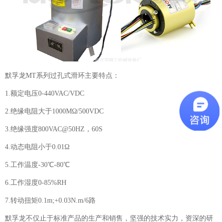
默孚龙MT系列
过孔式滑环
主要特点：
1.额定电压0-440VAC/VDC
2.绝缘电阻大于1000MΩ/500VDC
3.绝缘强度800VAC@50HZ，60S
4.动态电阻小于0.01Ω
5.工作温度-30℃-80℃
6.工作湿度0-85%RH
7.转动扭矩0.1m;+0.03N.m/6路
默孚龙不仅止于标准产品的生产和销售，坚强的技术实力，资深的研