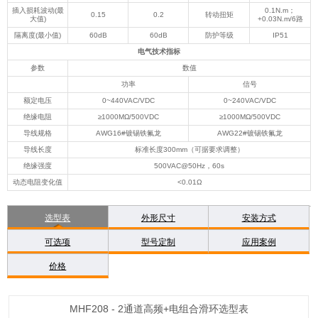
插入损耗波动(最
0.1N.m；
0.15
0.2
转动扭矩
大值)
+0.03N.m/6路
隔离度(最小值)
60dB
60dB
防护等级
IP51
电气技术指标
参数
数值
功率
信号
额定电压
0~440VAC/VDC
0~240VAC/VDC
绝缘电阻
≥1000MΩ/500VDC
≥1000MΩ/500VDC
导线规格
AWG16#镀锡铁氟龙
AWG22#镀锡铁氟龙
导线长度
标准长度300mm（可据要求调整）
绝缘强度
500VAC@50Hz，60s
动态电阻变化值
<0.01Ω
选型表
外形尺寸
安装方式
可选项
型号定制
应用案例
价格
MHF208 - 2通道高频+电组合滑环选型表