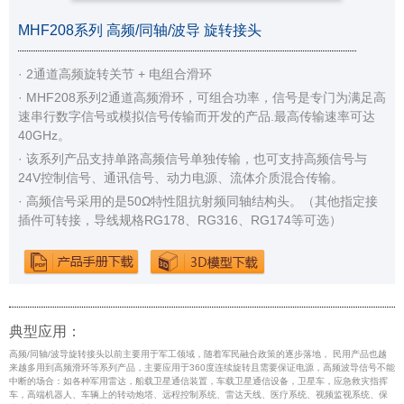
MHF208系列 高频/同轴/波导 旋转接头
· 2通道高频旋转关节 + 电组合滑环
· MHF208系列2通道高频滑环，可组合功率，信号是专门为满足高
速串行数字信号或模拟信号传输而开发的产品.最高传输速率可达
40GHz。
· 该系列产品支持单路高频信号单独传输，也可支持高频信号与
24V控制信号、通讯信号、动力电源、流体介质混合传输。
· 高频信号采用的是50Ω特性阻抗射频同轴结构头。（其他指定接
插件可转接，导线规格RG178、RG316、RG174等可选）
典型应用：
高频/同轴/波导旋转接头以前主要用于军工领域，随着军民融合政策的逐步落地， 民用产品也越
来越多用到高频滑环等系列产品，主要应用于360度连续旋转且需要保证电源，高频波导信号不能
中断的场合：如各种军用雷达，船载卫星通信装置，车载卫星通信设备，卫星车，应急救灾指挥
车，高端机器人、车辆上的转动炮塔、远程控制系统、雷达天线、医疗系统、视频监视系统、保