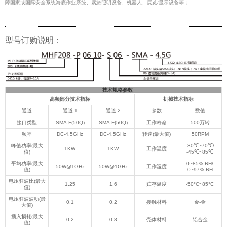
障国家或国际安全系统海底作业系统、紧急照明设备、机器人、展览/显示设备等；
型号订购说明：
技术规格参数
高频部分技术指标
机械技术指标
通道
通道 1
通道 2
参数
数值
接口类型
SMA-F(50Q)
SMA-F(50Q)
工作寿命
500万转
频率
DC-4.5GHz
DC-4.5GHz
转速(最大值)
50RPM
峰值功率(最大
-30℃~70℃/
1KW
1KW
工作温度
值)
-45℃~85℃
平均功率(最大
0~85% RH/
50W@1GHz
50W@1GHz
工作湿度
值)
0~97% RH
电压驻波比(最大
1.25
1.6
贮存温度
-50°C~85°C
值)
电压驻波波动(最
0.1
0.2
接触材料
金-金
大值)
插入损耗(最大
0.2
0.8
壳体材料
铝合金
值)