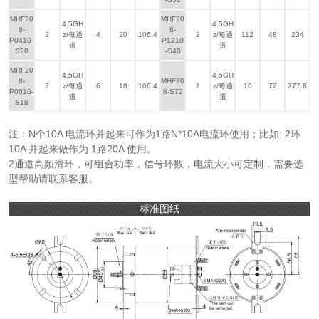
MHF20
MHF20
4.5GH
4.5GH
8-
8-
2
z/每通
4
20
106.4
2
z/每通
112
48
234
P0410-
P1210
道
道
S20
-S48
MHF20
4.5GH
4.5GH
8-
MHF20
2
z/每通
6
18
106.4
2
z/每通
10
72
277.8
P0610-
8-S72
道
道
S18
注：N个10A 电流环并起来可作为1路N*10A电流环使用；比如: 2环
10A 并起来做作为 1路20A 使用。
2通道高频滑环，可组合功率，信号环数，电流大小可定制，需要选
型帮助请联系客服。
标准图纸