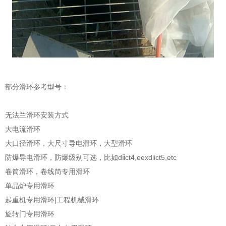
部分滑环参考型号：
无法兰滑环安装方式
大电流滑环
大口径滑环，大尺寸导电滑环，大型滑环
防爆导电滑环，防爆级别可选，比如dⅱct4,eexdiict5,etc
卷筒滑环，卷线筒专用滑环
单晶炉专用滑环
起重机专用滑环|工程机械滑环
旋转门专用滑环