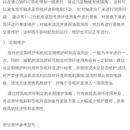
以在通心轴PVC管处增加一级密封，保证污染物被有效隔离， 这样可
以避免滑环轴承及
导电环
道和
电刷
污染。 针对轴承出厂未进行润滑问
题， 建议将1～2台机组该型号滑环使用备件进行替换，对替换下来的
滑环进行整体维护，对轴承清洗并使用油脂润滑，然后再进行更换并
交替维护，这样既不影响机组的运行，维护也可以正常进行。
3、定期维护
滑环的定期维护和机组定期维护时间应该同步，一般为半年进行一
次。同时，频繁的清洗滑环可能会对滑环使用寿命有一定影响，建议
在定期维护时对
滑环导电环
道进行检查，并视情况决定是否维护;清洗
时严禁使用油基清洗剂以防对环道和电刷腐蚀;清洗时禁止拆卸电路
板，清洗完使用热风枪烘干，对每个导电环道滴入一滴润滑油。
通过对
风电滑环
制定的长期维护策略，可有效提高滑环使用寿命，
并在
滑环电刷
和导电环道的备件更换方案上大幅减少维护费用，具有
很高的经济性和实用性。
部分滑环参考型号：