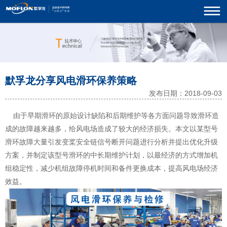
默孚龙分享风电滑环保养策略
发布日期：2018-09-03
由于早期
滑环
的原始设计缺陷和后期维护等各方面问题导致滑环造
成的故障越来越多，给风电场造成了较大的经济损失。本文以某型号
滑环故障大量引发变桨安全链信号断开问题进行分析并提出优化升级
方案，并制定该型号滑环的中长期维护计划，以最经济的方式增加机
组稳定性，减少机组故障停机时间和备件更换成本，提高风电场经济
效益。