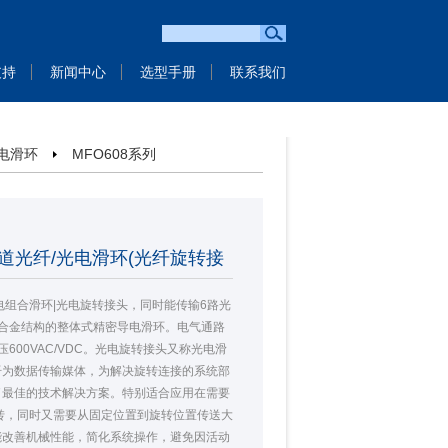
支持
新闻中心
选型手册
联系我们
光电滑环
MFO608系列
6通道光纤/光电滑环(光纤旋转接
6光电组合滑环|光电旋转接头，同时能传输6路光
全铝合金结构的整体式精密导电滑环。电气通路
A,电压600VAC/VDC。光电旋转接头又称光电滑
纤为数据传输媒体，为解决旋转连接的系统部
了最佳的技术解决方案。特别适合应用在需要
转，同时又需要从固定位置到旋转位置传送大
能改善机械性能，简化系统操作，避免因活动