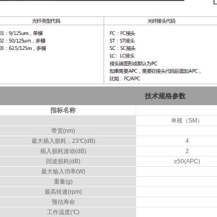
技术规格参数
指标名称
单模（SM）
带宽(nm)
最大插入损耗，23℃(dB)
4
插入损耗波动(dB)
2
回波损耗(dB)
≥50(APC)
最大输入功率(W)
重量(g)
最高转速(rpm)
预估寿命
工作温度(℃)