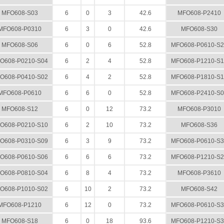
MFO608-S03
6
0
3
42.6
MFO608-P2410
MFO608-P0310
6
3
0
42.6
MFO608-S30
MFO608-S06
6
0
6
52.8
MFO608-P0610-S2
O608-P0210-S04
6
2
4
52.8
MFO608-P1210-S1
O608-P0410-S02
6
4
2
52.8
MFO608-P1810-S1
MFO608-P0610
6
6
0
52.8
MFO608-P2410-S0
MFO608-S12
6
0
12
73.2
MFO608-P3010
O608-P0210-S10
6
2
10
73.2
MFO608-S36
O608-P0310-S09
6
3
9
73.2
MFO608-P0610-S3
O608-P0610-S06
6
6
6
73.2
MFO608-P1210-S2
O608-P0810-S04
6
8
4
73.2
MFO608-P3610
O608-P1010-S02
6
10
2
73.2
MFO608-S42
MFO608-P1210
6
12
0
73.2
MFO608-P0610-S3
MFO608-S18
6
0
18
93.6
MFO608-P1210-S3