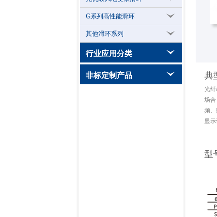
G系列高性能滑环
其他滑环系列
行业应用分类
人形机器人专用旋转导电关节
典
非标定制产品
光纤
SADA太阳帆板驱动滑环
场合
星载有效载荷滑环
频、
显示
高转速电滑环
医疗器械CT滑环
型
高温导电滑环
风电滑环
热电偶滑环
大电流滑环