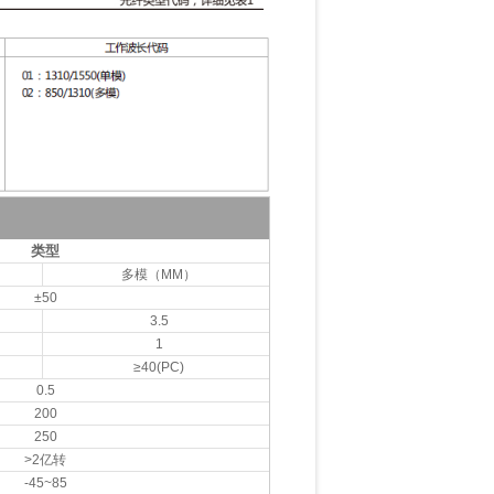
类型
多模（MM）
±50
3.5
1
≥40(PC)
0.5
200
250
>2亿转
-45~85