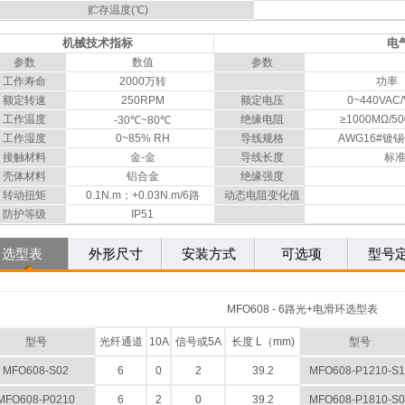
贮存温度(℃)
机械技术指标
电
参数
数值
参数
工作寿命
2000万转
功率
额定转速
250RPM
额定电压
0~440VAC
工作温度
绝缘电阻
≥1000MΩ/5
-30℃~80℃
工作湿度
0~85% RH
导线规格
AWG16#镀
接触材料
金-金
导线长度
标准
壳体材料
铝合金
绝缘强度
转动扭矩
0.1N.m；+0.03N.m/6路
动态电阻变化值
防护等级
IP51
选型表
外形尺寸
安装方式
可选项
型号
MFO608 - 6路光+电滑环选型表
型号
光纤通道
10A
信号或5A
长度 L（mm)
型号
MFO608-S02
6
0
2
39.2
MFO608-P1210-S1
MFO608-P0210
6
2
0
39.2
MFO608-P1810-S0