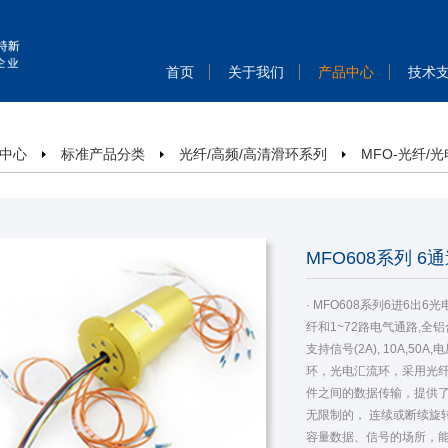
首页
关于我们
产品中心
技术
中心
标准产品分类
光纤/高频/高清滑环系列
MFO-光纤/
MFO608系列 
头)
· MFO608系列6进6出
纤和1~72路电气通路,
支持信号(2A), 10A,50
环，光电汇流环，采用光
件之间的数据传输，提供
无限制的， 连续或断续旋
容量数据、信号的场所，