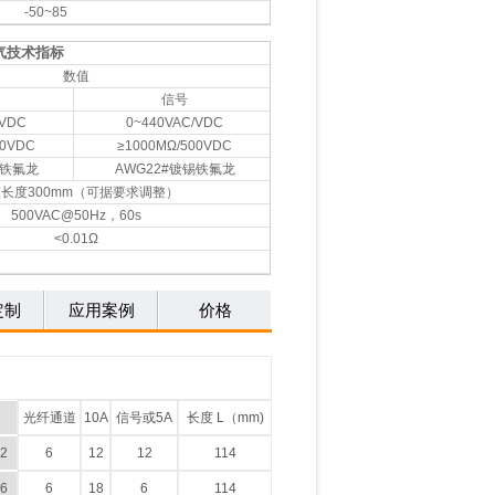
-50~85
气技术指标
数值
信号
/VDC
0~440VAC/VDC
00VDC
≥1000MΩ/500VDC
锡铁氟龙
AWG22#镀锡铁氟龙
长度300mm（可据要求调整）
500VAC@50Hz，60s
<0.01Ω
定制
应用案例
价格
光纤通道
10A
信号或5A
长度 L（mm)
2
6
12
12
114
6
6
18
6
114