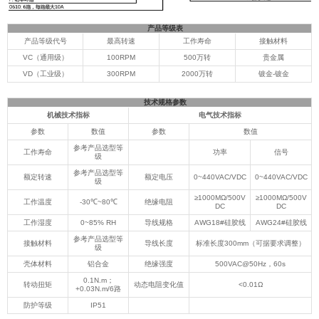
产品等级表
产品等级代号
最高转速
工作寿命
接触材料
VC（通用级）
100RPM
500万转
贵金属
VD（工业级）
300RPM
2000万转
镀金-镀金
技术规格参数
机械技术指标
电气技术指标
参数
数值
参数
数值
参考产品选型等
工作寿命
功率
信号
级
参考产品选型等
额定转速
额定电压
0~440VAC/VDC
0~440VAC/VDC
级
≥1000MΩ/500V
≥1000MΩ/500V
工作温度
-30℃~80℃
绝缘电阻
DC
DC
工作湿度
0~85% RH
导线规格
AWG18#硅胶线
AWG24#硅胶线
参考产品选型等
接触材料
导线长度
标准长度300mm（可据要求调整）
级
壳体材料
铝合金
绝缘强度
500VAC@50Hz，60s
0.1N.m；
转动扭矩
动态电阻变化值
<0.01Ω
+0.03N.m/6路
防护等级
IP51