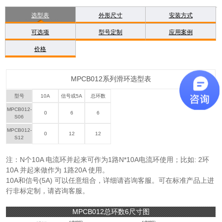
选型表
外形尺寸
安装方式
可选项
型号定制
应用案例
价格
MPCB012系列滑环选型表
型号
10A
信号或5A
总环数
MPCB012-
0
6
6
S06
MPCB012-
0
12
12
S12
注：N个10A 电流环并起来可作为1路N*10A电流环使用；比如: 2环
10A 并起来做作为 1路20A 使用。
10A和信号(5A) 可以任意组合，详细请咨询客服。可在标准产品上进
行非标定制，请咨询客服。
MPCB012总环数6尺寸图