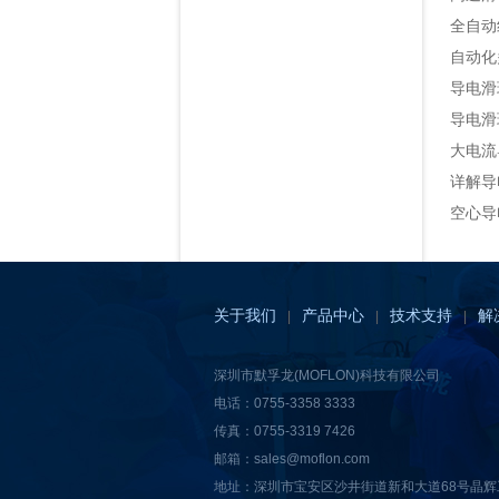
全自动
自动化
导电滑
导电滑
大电流
详解导
空心导
关于我们
产品中心
技术支持
解
|
|
|
深圳市默孚龙(MOFLON)科技有限公司
电话：0755-3358 3333
传真：0755-3319 7426
邮箱：sales@moflon.com
地址：深圳市宝安区沙井街道新和大道68号晶辉