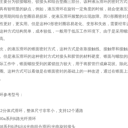
主要分为铰接螺栓。铰接头和组合垫圈三部分。该种液压滑环的密封方式
具有较明显的缺点，例如，液压滑环在旋转一定角度的时候，就会使液压
使用期间组合垫圈容易损坏，使液压滑环频繁的出现故障。而O形圈密封
性更好，更实用。但是这种O形密封圈容易老化、变形和失效，需要经常
这种方式结构简单，成本较低，一般用于低压工作环境下。由于是采用螺
高。
的液压滑环的锥面密封方式，这种方式是依靠接触线、接触带和接触
。但是液压滑环的这种密封方式对接头和胶管的材料硬度、锥面与螺纹的
际工作中，锥面螺纹受到的紧锁扭力较大，用于将胶管拧成麻花状。除此
圈。这种方式可以看做是在锥面密封的基础上的一种改进，通过在锥面上
。
环参考型号：
112分体式滑环，整体尺寸非常小，支持12个通路
600a系列6路光纤滑环
608系列6进6出6光电组合滑环|光电旋转接头