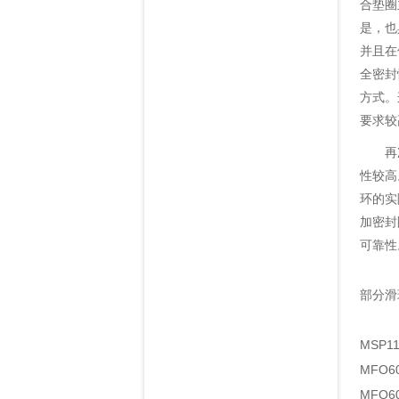
合垫圈
是，也
并且在
全密封
方式。
要求较
再次，
性较高
环的实
加密封
可靠性
部分滑
MSP
MFO
MFO