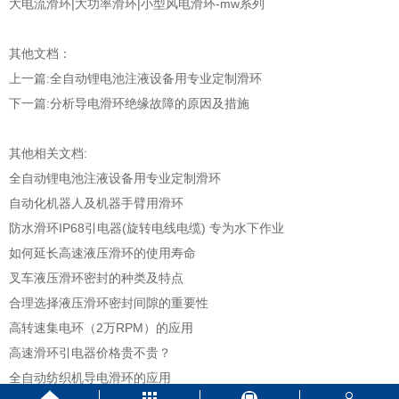
大电流滑环|大功率滑环|小型风电滑环-mw系列
其他文档：
上一篇:
全自动锂电池注液设备用专业定制滑环
下一篇:
分析导电滑环绝缘故障的原因及措施
其他相关文档:
全自动锂电池注液设备用专业定制滑环
自动化机器人及机器手臂用滑环
防水滑环IP68引电器(旋转电线电缆) 专为水下作业
如何延长高速液压滑环的使用寿命
叉车液压滑环密封的种类及特点
合理选择液压滑环密封间隙的重要性
高转速集电环（2万RPM）的应用
高速滑环引电器价格贵不贵？
全自动纺织机导电滑环的应用