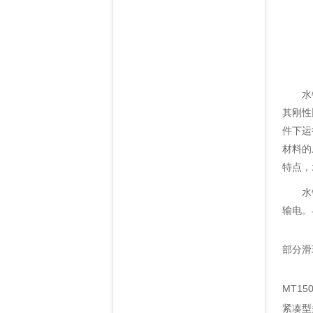
水银滑
其刚性
件下运
材料的
特点，
水银滑
输电。
部分滑
MT1
紧凑型