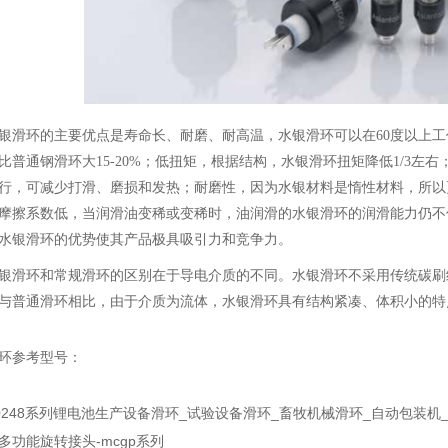
环的主要优点是寿命长、耐磨、耐高温，水银滑环可以在60度以上工
比普通钢滑环大15-20%；低扭矩，根据结构，水银滑环扭矩降低1/3左右
行，可减少打滑、磨损和发热；耐磨性，因为水银材料是惰性材料，所以
摩擦系数低，当润滑油变稀或变稀时，油润滑的水银滑环的润滑能力仍不
水银滑环的优势使其产品极具吸引力和竞争力。
环和常规滑环的区别在于导电介质的不同。水银滑环不采用传统碳刷
与普通滑环相比，由于介质为流体，水银滑环具有结构紧凑、体积小的特
环参考型号：
50248系列锂电池生产设备滑环_试验设备滑环_畜牧机械滑环_自动包装机
多功能旋转接头-mcgp系列