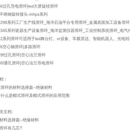
586过孔导电滑环|led大屏旋转滑环
不锈钢旋转接头-mhps系列
80298系列工厂生产线滑环_海洋石油平台专用滑环_金属表面加工设备滑环
00345系列瓷器生产设备滑环_海洋监测仪器滑环_工业控制系统滑环_电
522系列滑环可适用于led舞台灯、vr设备、车载雷达、智能机器人、光电
286空心轴滑环|多路滑环
069f过孔滑环|空心法兰滑环
586f通孔滑环|空心法兰导电滑环
档：
:
滑环的材料选择篇--绝缘材料
:
什么是帽式滑环及帽式滑环的应用范围
关文档:
材料选择篇--绝缘材料
滑环有几芯?