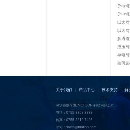
导电滑
导电滑
以太网
以太网
多通道
液压滑
导电滑
如何选
关于我们
产品中心
技术支持
解
|
|
|
深圳市默孚龙(MOFLON)科技有限公司
电话：0755-3358 3333
传真：0755-3319 7426
邮箱：sales@moflon.com