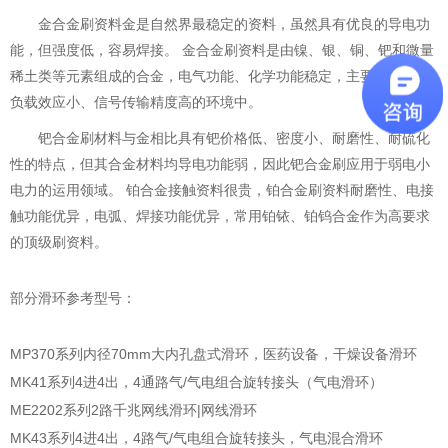
金合金刷资料金是自然界最稳定的资料，虽然具有优良的导电功
能，但强度低，容易焊接。 金合金刷资料是由镍、银、铜、钯和微量
稀土类等元素组成的合金，电气功能、化学功能稳定，主要用于电流
负载效应小、信号传输精度高的环境中。
钯合金刷材料与金相比具有钯价格低、密度小、耐磨性、耐硫化
性的特点，但其合金材料均导电功能弱，因此钯合金刷应用于弱电小
电力的运用领域。 铂合金接触资料很贵，铂合金刷资料耐磨性、电接
触功能优异，电弧、焊接功能优异，常用铂铱、铂钨合金作为高要求
的顶级刷资料。
部分滑环参考型号：
MP370系列内径70mm大内孔盘式滑环，医药设备，干燥设备滑环
MK41系列4进4出，4通路气/气电组合旋转接头（气电滑环）
ME2202系列2路千兆网线滑环|网线滑环
MK43系列4进4出，4路气/气电组合旋转接头，气电混合滑环