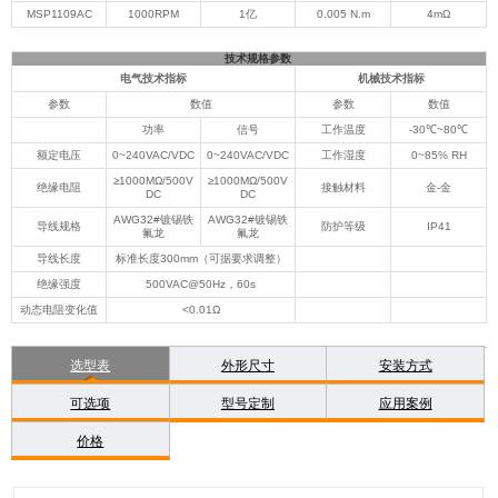
MSP1109AC
1000RPM
1亿
0.005 N.m
4mΩ
技术规格参数
电气技术指标
机械技术指标
参数
数值
参数
数值
功率
信号
工作温度
-30℃~80℃
额定电压
0~240VAC/VDC
0~240VAC/VDC
工作湿度
0~85% RH
≥1000MΩ/500V
≥1000MΩ/500V
绝缘电阻
接触材料
金-金
DC
DC
AWG32#镀锡铁
AWG32#镀锡铁
导线规格
防护等级
IP41
氟龙
氟龙
导线长度
标准长度300mm（可据要求调整）
绝缘强度
500VAC@50Hz，60s
动态电阻变化值
<0.01Ω
选型表
外形尺寸
安装方式
可选项
型号定制
应用案例
价格