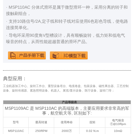
· MSP110AC 分体式滑环是属于微型滑环一种，采用分离的转子和
接触刷组合，
· 支持10路信号/2A,定子线和转子线对应使用6色彩色导线，使电路
连接简单化。
· 导电环采用90度角V型槽设计，具有顺畅旋转，低力矩和低电气
噪音的特点，从而性能超越普通的滑环产品。
典型应用：
工业机器加工中心、旋转工作台、重型设备塔台、电缆卷盘、包装设备、磁性离合器、工艺控制
设备、旋转传感器、紧急照明设备、机器人、展览/显示设备、医疗设备、旋转门等；
产品等级表
MSP1109AC 是 MSP110AC 的高端版本，主要应用要求非常高的军
事，航空航天等, 区别如下:
电气噪音
型号
最高转速
使用寿命
扭矩
①@10Rpm
MSP110AC
250RPM
2000万
0.02 N.m
10mΩ