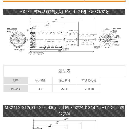
MK241(纯气动旋转接头) 尺寸图 24进24出G1/8"牙
选型表
型号
气体通道
接口尺寸
可适应气管
MK241
24
G1/8"
6-8mm
MK241S-S12(S18,S24,S36) 尺寸图 24进24出G1/8"牙+12~36路信
号(2A)