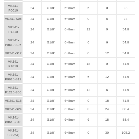
MK241-
24
G1/8"
6~8mm
6
0
38
P0610
MK241-S06
24
G1/8"
6~8mm
0
6
38
MK241-
24
G1/8"
6~8mm
12
0
54.8
P1210
MK241-
24
G1/8"
6~8mm
6
6
54.8
P0610-S06
MK241-S12
24
G1/8"
6~8mm
0
12
54.8
MK241-
24
G1/8"
6~8mm
18
0
71.5
P1810
MK241-
24
G1/8"
6~8mm
6
12
71.5
P0610-S12
MK241-
24
G1/8"
6~8mm
12
6
71.5
P1210-S06
MK241-S18
24
G1/8"
6~8mm
0
18
71.5
MK241-S24
24
G1/8"
6~8mm
0
24
88.4
MK241-
24
G1/8"
6~8mm
6
18
88.4
P0610-S18
MK241-
24
G1/8"
6~8mm
0
30
105.2
S30(2A)