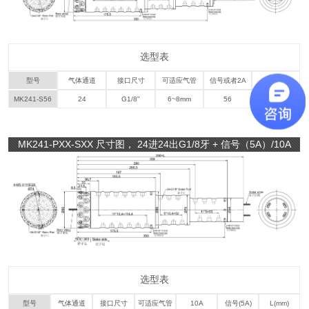
选型表
型号
气体通道
接口尺寸
可适应气管
信号或者2A
长度
MK241-S56
24
G1/8"
6~8mm
56
448.4
MK241-PXX-SXX 尺寸图， 24进24出G1/8牙 + 信号（5A）/10A
选型表
型号
气体通道
接口尺寸
可适应气管
10A
信号(5A)
L(mm)