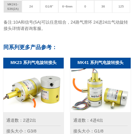
MK241-
24
G1/8"
6~8mm
0
36
125
S36(2A)
备注:10A和信号(5A)可以任意组合，24路气滑环 24进24出气动旋转
接头详情请咨询客服。
同系列更多产品参考：
MK23 系列气电旋转接头
MK41 系列气电旋转接头
通道数：2进2出
通道数：4进4出
接头大小：G3/8
接头大小：G1/8