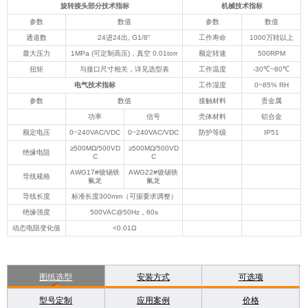
旋转接头部分技术指标
机械技术指标
参数
数值
参数
数值
通道数
24进24出, G1/8"
工作寿命
1000万转以上
最大压力
1MPa (可定制高压)，真空 0.01torr
额定转速
500RPM
扭矩
与接口尺寸相关，详见选型表
工作温度
-30℃~80℃
电气技术指标
工作湿度
0~85% RH
参数
数值
接触材料
贵金属
功率
信号
壳体材料
铝合金
额定电压
0~240VAC/VDC
0~240VAC/VDC
防护等级
IP51
≥500MΩ/500VD
≥500MΩ/500VD
绝缘电阻
C
C
AWG17#镀锡铁
AWG22#镀锡铁
导线规格
氟龙
氟龙
导线长度
标准长度300mm（可据要求调整）
绝缘强度
500VAC@50Hz，60s
动态电阻变化值
<0.01Ω
图纸选型
安装方式
可选项
型号定制
应用案例
价格