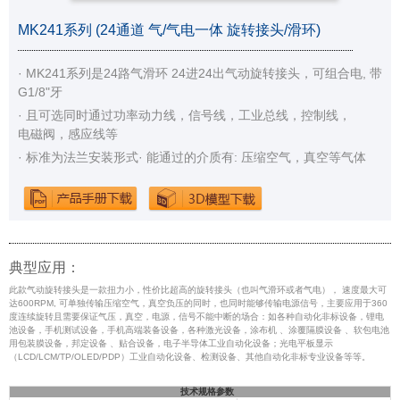
MK241系列 (24通道 气/气电一体 旋转接头/滑环)
· MK241系列是24路气滑环 24进24出气动旋转接头，可组合电, 带
G1/8"牙
· 且可选同时通过功率动力线，信号线，工业总线，控制线，
电磁阀，感应线等
· 标准为法兰安装形式
· 能通过的介质有: 压缩空气，真空等气体
典型应用：
此款气动旋转接头是一款扭力小，性价比超高的旋转接头（也叫气滑环或者气电）， 速度最大可
达600RPM, 可单独传输压缩空气，真空负压的同时，也同时能够传输电源信号，主要应用于360
度连续旋转且需要保证气压，真空，电源，信号不能中断的场合：如各种自动化非标设备，锂电
池设备，手机测试设备，手机高端装备设备，各种激光设备，涂布机 、涂覆隔膜设备 、软包电池
用包装膜设备，邦定设备 、贴合设备，电子半导体工业自动化设备；光电平板显示
（LCD/LCM/TP/OLED/PDP）工业自动化设备、检测设备、其他自动化非标专业设备等等。
技术规格参数