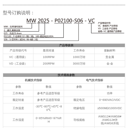
型号订购说明：
产品等级表
产品等级代号
最高转速
工作寿命
接触材料
VC（通用级）
100RPM
1000万转
贵金属
VD（工业级）
200RPM
3000万转
金-金
技术规格参数
机械技术指标
电气技术指标
参数
数值
参数
数值
工作寿命
参考产品选型等级
功率
额定转速
参考产品选型等级
额定电压
0~690VAC/VDC
-30℃~80℃/-45℃~8
工作温度
绝缘电阻
≥500MΩ/1000VDC
0℃
AWG12#/AWG8#
0~85%RH/0~97%R
工作湿度
导线规格
/AWG12#并
H
线/AWG8并线