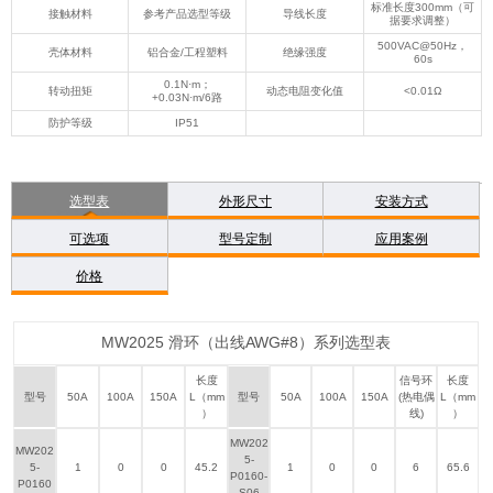
标准长度300mm（可
接触材料
参考产品选型等级
导线长度
据要求调整）
500VAC@50Hz，
壳体材料
铝合金/工程塑料
绝缘强度
60s
0.1N·m；
转动扭矩
动态电阻变化值
<0.01Ω
+0.03N·m/6路
防护等级
IP51
选型表
外形尺寸
安装方式
可选项
型号定制
应用案例
价格
MW2025 滑环（出线AWG#8）系列选型表
长度
信号环
长度
型号
50A
100A
150A
L（mm
型号
50A
100A
150A
(热电偶
L（mm
）
线)
）
MW202
MW202
5-
5-
1
0
0
45.2
1
0
0
6
65.6
P0160-
P0160
S06