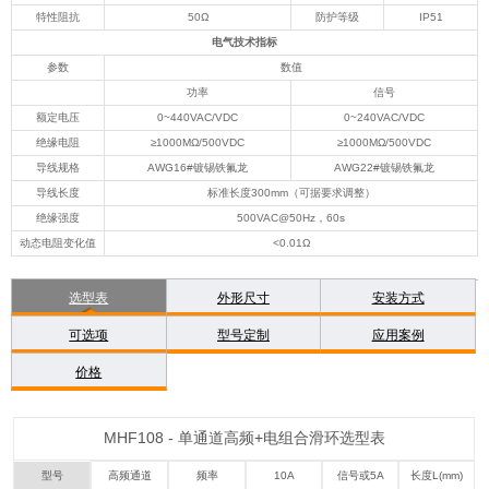
特性阻抗
50Ω
防护等级
IP51
电气技术指标
参数
数值
功率
信号
额定电压
0~440VAC/VDC
0~240VAC/VDC
绝缘电阻
≥1000MΩ/500VDC
≥1000MΩ/500VDC
导线规格
AWG16#镀锡铁氟龙
AWG22#镀锡铁氟龙
导线长度
标准长度300mm（可据要求调整）
绝缘强度
500VAC@50Hz，60s
动态电阻变化值
<0.01Ω
选型表
外形尺寸
安装方式
可选项
型号定制
应用案例
价格
MHF108 - 单通道高频+电组合滑环选型表
型号
高频通道
频率
10A
信号或5A
长度L(mm)