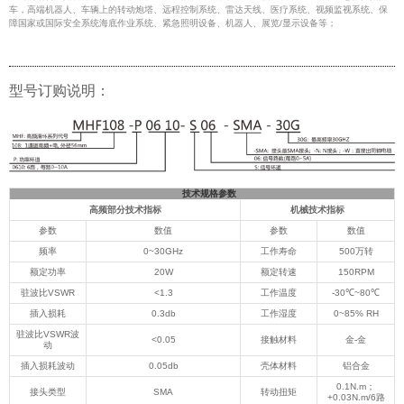
车，高端机器人、车辆上的转动炮塔、远程控制系统、雷达天线、医疗系统、视频监视系统、保
障国家或国际安全系统海底作业系统、紧急照明设备、机器人、展览/显示设备等；
型号订购说明：
技术规格参数
高频部分技术指标
机械技术指标
参数
数值
参数
数值
频率
0~30GHz
工作寿命
500万转
额定功率
20W
额定转速
150RPM
驻波比VSWR
<1.3
工作温度
-30℃~80℃
插入损耗
0.3db
工作湿度
0~85% RH
驻波比VSWR波
<0.05
接触材料
金-金
动
插入损耗波动
0.05db
壳体材料
铝合金
0.1N.m；
接头类型
SMA
转动扭矩
+0.03N.m/6路