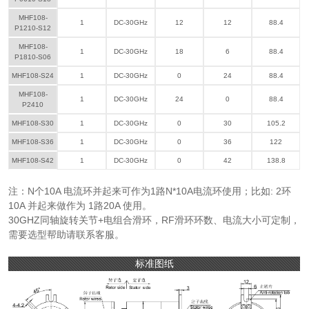
MHF108-
1
DC-30GHz
12
12
88.4
P1210-S12
MHF108-
1
DC-30GHz
18
6
88.4
P1810-S06
MHF108-S24
1
DC-30GHz
0
24
88.4
MHF108-
1
DC-30GHz
24
0
88.4
P2410
MHF108-S30
1
DC-30GHz
0
30
105.2
MHF108-S36
1
DC-30GHz
0
36
122
MHF108-S42
1
DC-30GHz
0
42
138.8
注：N个10A 电流环并起来可作为1路N*10A电流环使用；比如: 2环
10A 并起来做作为 1路20A 使用。
30GHZ同轴旋转关节+电组合滑环，RF滑环环数、电流大小可定制，
需要选型帮助请联系客服。
标准图纸