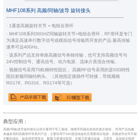
MHF108系列 高频/同轴/波导 旋转接头
· 1通道高频旋转关节 + 电组合滑环
· MHF108系列30GHZ同轴旋转关节+电组合滑环，RF滑环是专门
为满足高速串行数字信号或模拟信号传输而开发的产品.最高传输
速率可达40GHz。
· 该系列产品支持单路高频信号单独传输，也可支持高频信号与
24V控制信号、通讯信号、动力电源、流体介质混合传输。
· 视频信号采用75欧姆特性阻抗， 高频RF信号采用的是50Ω特性
阻抗射频同轴结构头。（其他指定接插件可转接，导线规格
RG178、RG316、RG174等可选）
典型应用：
高频/同轴/波导旋转接头以前主要用于军工领域，随着军民融合政策的逐步落地， 民用产品也越
来越多用到高频滑环等系列产品，主要应用于360度连续旋转且需要保证电源，高频波导信号不能
中断的场合：如各种军用雷达，船载卫星通信装置，车载卫星通信设备，卫星车，应急救灾指挥