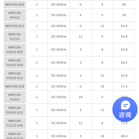
MHF108-S06
1
DC-30GHz
0
6
38
MHF108-
1
DC-30GHz
6
0
38
P0610
MHF108-S12
1
DC-30GHz
0
12
54.8
MHF108-
1
DC-30GHz
12
0
54.8
P1210
MHF108-
1
DC-30GHz
6
6
54.8
P0610-S06
MHF108-
1
DC-30GHz
2
8
49.2
P0410-S08
MHF108-
1
DC-30GHz
2
10
54.8
P0210-S10
MHF108-S18
1
DC-30GHz
0
18
71.6
MHF108-
1
DC-30GHz
18
0
71.6
P1810
MHF108-
1
DC-30GHz
6
12
71.6
P0610-S12
MHF108-
1
DC-30GHz
12
6
71.6
P1210-S06
MHF108-
1
DC-30GHz
6
18
88.4
P0610-S18